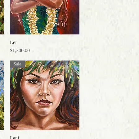
Lei
クイックビュー
価格
$1,300.00
Sale
Lani
クイックビュー