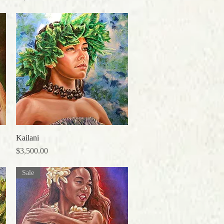
Kailani
クイックビュー
価格
$3,500.00
Sale