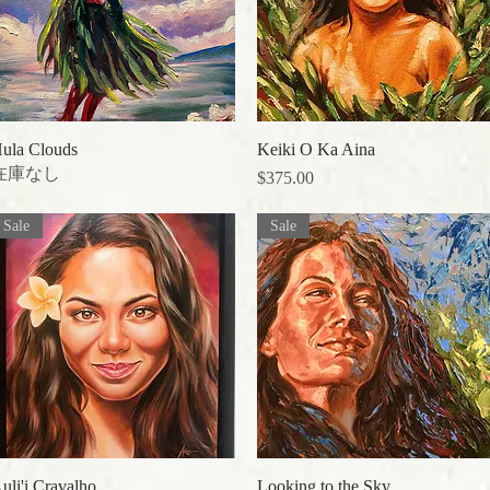
ula Clouds
クイックビュー
Keiki O Ka Aina
クイックビュー
在庫なし
価格
$375.00
Sale
Sale
uli'i Cravalho
クイックビュー
Looking to the Sky
クイックビュー