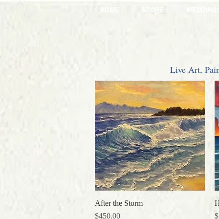
HOME
STORE
WEDDING
Live Art, Pai
After the Storm
クイックビュー
H
価格
$450.00
$