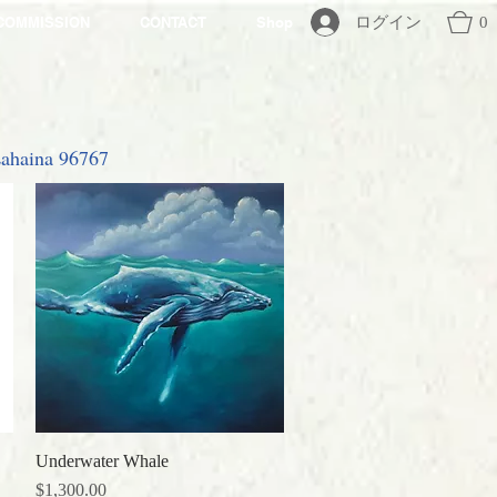
ログイン
0
COMMISSION
CONTACT
Shop
 Lahaina 96767
Underwater Whale
クイックビュー
価格
$1,300.00