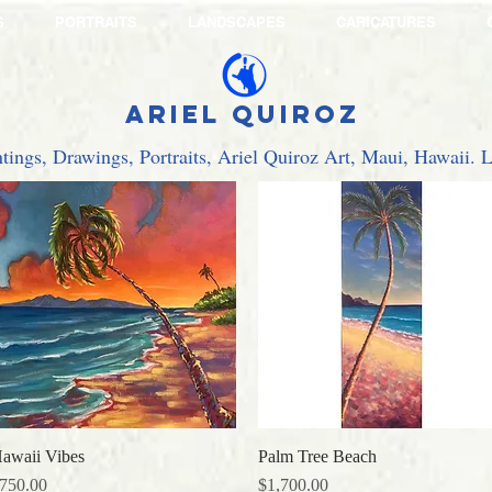
S
PORTRAITS
LANDSCAPES
CARICATURES
Ariel Quiroz
ntings, Drawings, Portraits, Ariel Quiroz Art, Maui, Hawaii.
awaii Vibes
クイックビュー
Palm Tree Beach
クイックビュー
価格
価格
750.00
$1,700.00