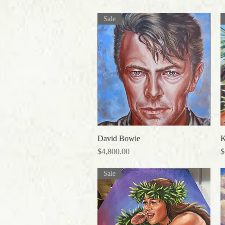
Sale
David Bowie
クイックビュー
価格
$4,800.00
$
Sale