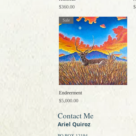
価格
$360.00
$
Sale
Endeerment
クイックビュー
価格
$5,000.00
Contact Me
Ariel Quiroz
PO BOX 12194