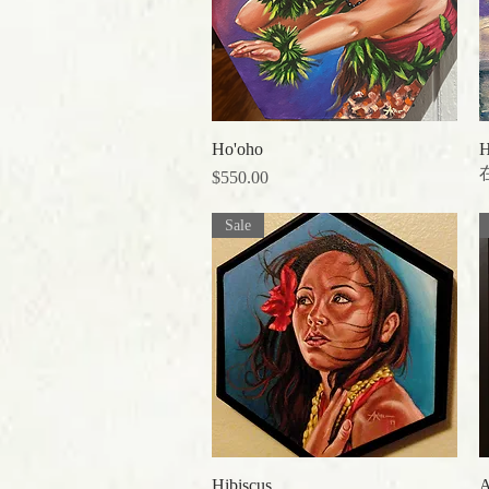
Ho'oho
クイックビュー
H
価格
$550.00
Sale
Hibiscus
クイックビュー
A