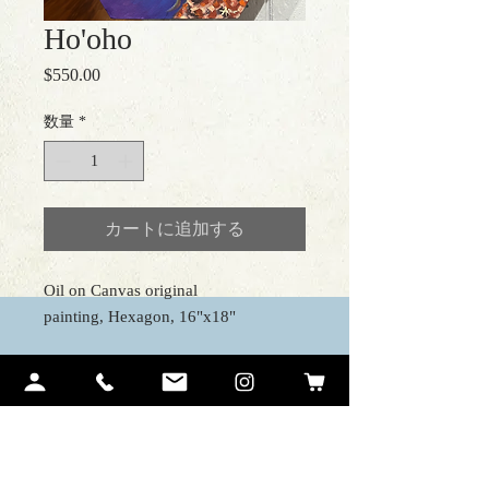
Ho'oho
$550.00
価
格
数量
*
カートに追加する
Oil on Canvas original
painting, Hexagon, 16"x18"
Contact Me
Ariel Quiroz