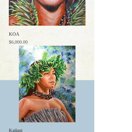
KOA
価格
$6,000.00
Kailani