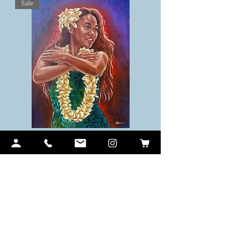
Sale
Lei
価格
$1,300.00
Sale