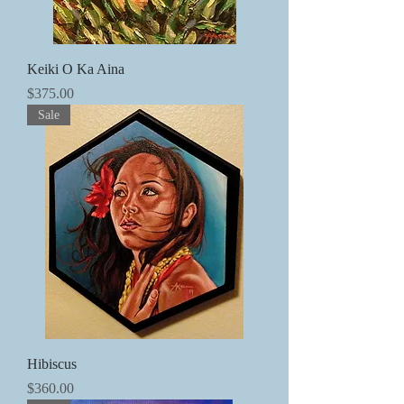
Keiki O Ka Aina
価格
$375.00
Sale
Hibiscus
価格
$360.00