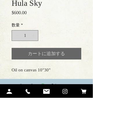
Hula Sky
$600.00
価
格
数量
*
カートに追加する
Oil on canvas 10"30"
Contact Me
Ariel Quiroz
PO BOX 12194
Lahaina, HI 96761
art@arielquiroz.com