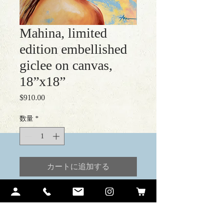
Mahina, limited
edition embellished
giclee on canvas,
18”x18”
$910.00
価
格
数量
*
カートに追加する
Contact Me