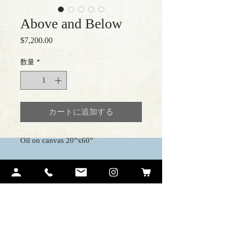
Above and Below
$7,200.00
価
格
数量
*
カートに追加する
Oil on canvas 20”x60”
Contact Me
Ariel Quiroz
PO BOX 12194